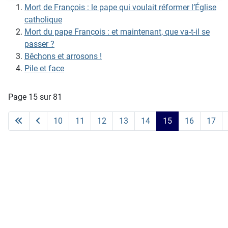
Mort de François : le pape qui voulait réformer l’Église
catholique
Mort du pape François : et maintenant, que va-t-il se
passer ?
Bêchons et arrosons !
Pile et face
Page 15 sur 81
10
11
12
13
14
15
16
17