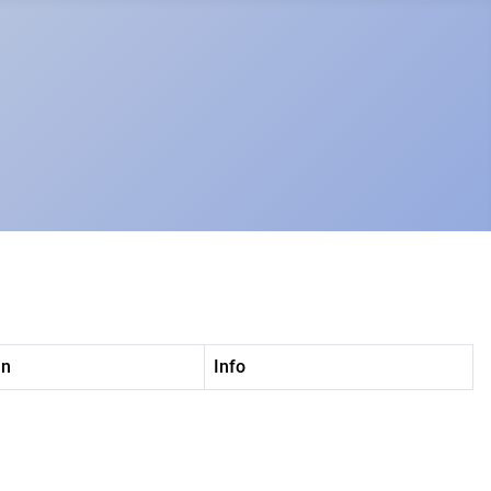
in
Info