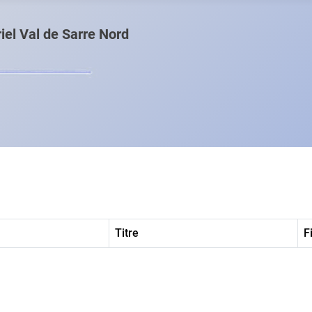
el Val de Sarre Nord
Titre
F