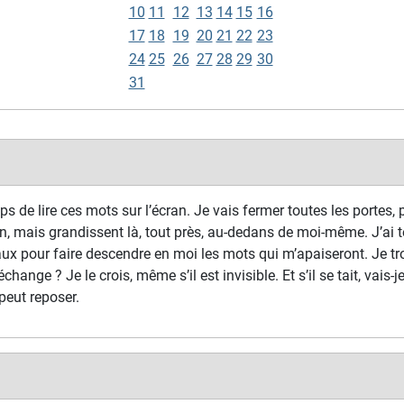
10
11
12
13
14
15
16
17
18
19
20
21
22
23
24
25
26
27
28
29
30
31
s de lire ces mots sur l’écran. Je vais fermer toutes les portes, p
n, mais grandissent là, tout près, au-dedans de moi-même. J’ai t
ux pour faire descendre en moi les mots qui m’apaiseront. Je tr
échange ? Je le crois, même s’il est invisible. Et s’il se tait, vais-
peut reposer.