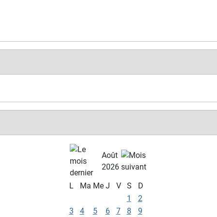
Août
2026
L
Ma
Me
J
V
S
D
1
2
3
4
5
6
7
8
9