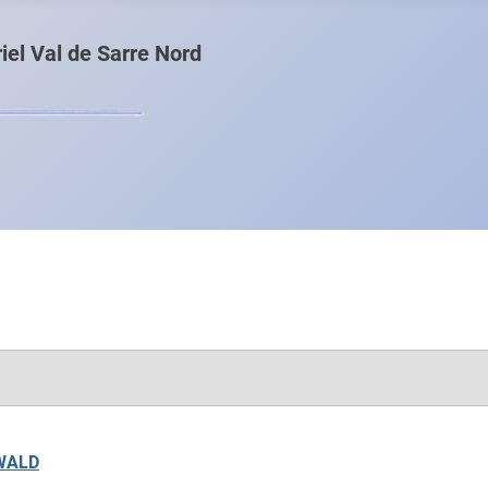
el Val de Sarre Nord
KWALD