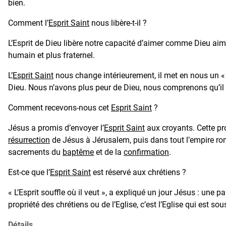
bien.
Comment l’
Esprit Saint
nous libère-t-il ?
L’Esprit de Dieu libère notre capacité d’aimer comme Dieu aime.
humain et plus fraternel.
L’
Esprit Saint
nous change intérieurement, il met en nous un « 
Dieu. Nous n’avons plus peur de Dieu, nous comprenons qu’il 
Comment recevons-nous cet
Esprit Saint
?
Jésus a promis d’envoyer l’
Esprit Saint
aux croyants. Cette pro
résurrection
de Jésus à Jérusalem, puis dans tout l’empire romai
sacrements du
baptême
et de la
confirmation
.
Est-ce que l’
Esprit Saint
est réservé aux chrétiens ?
« L’Esprit souffle où il veut », a expliqué un jour Jésus : une p
propriété des chrétiens ou de l’Eglise, c’est l’Eglise qui est sous
Détails