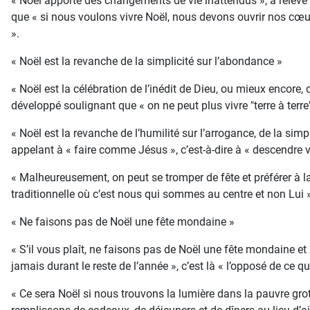
« Noël apporte des changements de vie inattendus », a relevé
que « si nous voulons vivre Noël, nous devons ouvrir nos cœu
».
« Noël est la revanche de la simplicité sur l’abondance »
« Noël est la célébration de l’inédit de Dieu, ou mieux encore, d
développé soulignant que « on ne peut plus vivre "terre à ter
« Noël est la revanche de l’humilité sur l’arrogance, de la simp
appelant à « faire comme Jésus », c’est-à-dire à « descendre v
« Malheureusement, on peut se tromper de fête et préférer à la
traditionnelle où c’est nous qui sommes au centre et non Lui 
« Ne faisons pas de Noël une fête mondaine »
« S’il vous plaît, ne faisons pas de Noël une fête mondaine et
jamais durant le reste de l’année », c’est là « l’opposé de ce q
« Ce sera Noël si nous trouvons la lumière dans la pauvre gr