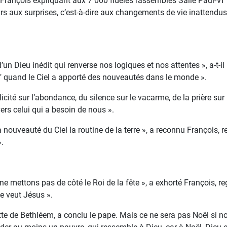
 François expliquant aux 7 000 fidèles rassemblés Salle Paul-VI
rs aux surprises, c’est-à-dire aux changements de vie inattendus
’un Dieu inédit qui renverse nos logiques et nos attentes », a-t-il
re" quand le Ciel a apporté des nouveautés dans le monde ».
licité sur l’abondance, du silence sur le vacarme, de la prière su
ers celui qui a besoin de nous ».
 nouveauté du Ciel la routine de la terre », a reconnu François, r
».
 ne mettons pas de côté le Roi de la fête », a exhorté François, 
ue veut Jésus ».
otte de Bethléem, a conclu le pape. Mais ce ne sera pas Noël si