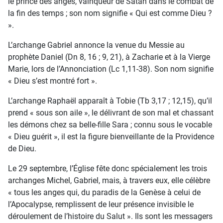
le prince des anges, vainqueur de Satan dans le combat de
la fin des temps ; son nom signifie « Qui est comme Dieu ?
».
L’archange Gabriel annonce la venue du Messie au
prophète Daniel (Dn 8, 16 ; 9, 21), à Zacharie et à la Vierge
Marie, lors de l’Annonciation (Lc 1,11-38). Son nom signifie
« Dieu s’est montré fort ».
L’archange Raphaël apparaît à Tobie (Tb 3,17 ; 12,15), qu’il
prend « sous son aile », le délivrant de son mal et chassant
les démons chez sa belle-fille Sara ; connu sous le vocable
« Dieu guérit », il est la figure bienveillante de la Providence
de Dieu.
Le 29 septembre, l’Église fête donc spécialement les trois
archanges Michel, Gabriel, mais, à travers eux, elle célèbre
« tous les anges qui, du paradis de la Genèse à celui de
l’Apocalypse, remplissent de leur présence invisible le
déroulement de l’histoire du Salut ». Ils sont les messagers