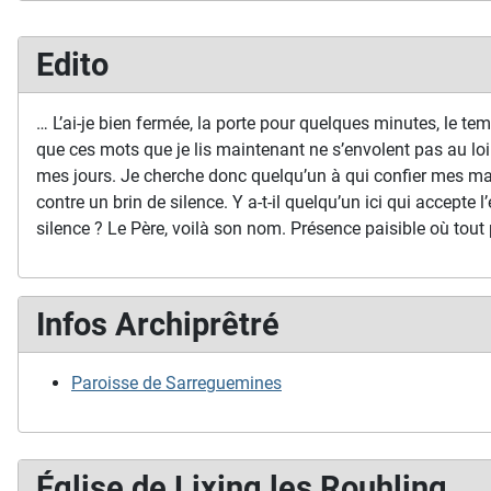
Edito
… L’ai-je bien fermée, la porte pour quelques minutes, le temp
que ces mots que je lis maintenant ne s’envolent pas au loi
mes jours. Je cherche donc quelqu’un à qui confier mes ma
contre un brin de silence. Y a-t-il quelqu’un ici qui accepte l’
silence ? Le Père, voilà son nom. Présence paisible où tout 
Infos Archiprêtré
Paroisse de Sarreguemines
Église de Lixing les Rouhling