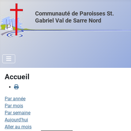
Communauté de Paroisses St.
Gabriel Val de Sarre Nord
Accueil
Par année
Par mois
Par semaine
Aujourd'hui
Aller au mois