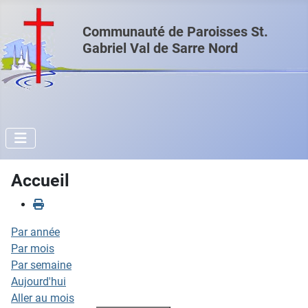
Communauté de Paroisses St.
Gabriel Val de Sarre Nord
Accueil
Par année
Par mois
Par semaine
Aujourd'hui
Aller au mois