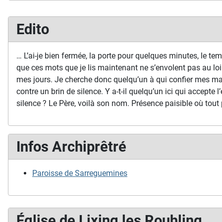
Edito
… L’ai-je bien fermée, la porte pour quelques minutes, le temp
que ces mots que je lis maintenant ne s’envolent pas au loi
mes jours. Je cherche donc quelqu’un à qui confier mes ma
contre un brin de silence. Y a-t-il quelqu’un ici qui accepte l’
silence ? Le Père, voilà son nom. Présence paisible où tout 
Infos Archiprêtré
Paroisse de Sarreguemines
Église de Lixing les Rouhling