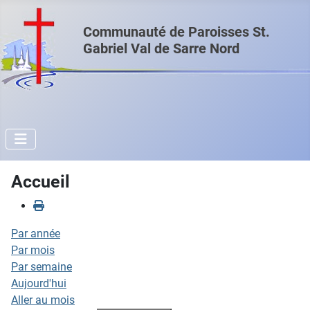
Communauté de Paroisses St.
Gabriel Val de Sarre Nord
Accueil
Par année
Par mois
Par semaine
Aujourd'hui
Aller au mois