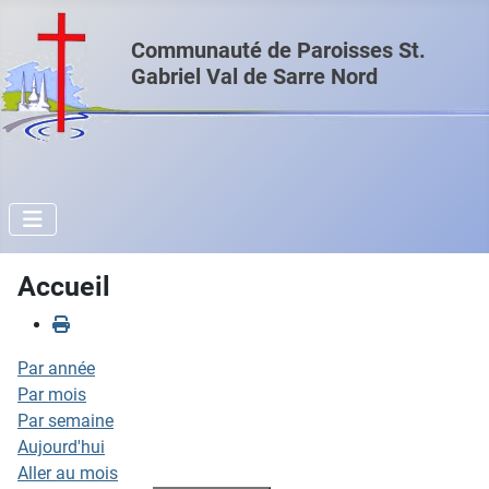
Communauté de Paroisses St.
Gabriel Val de Sarre Nord
Accueil
Par année
Par mois
Par semaine
Aujourd'hui
Aller au mois