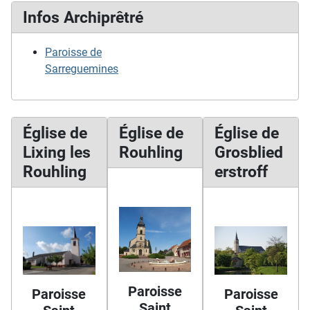
Infos Archiprêtré
Paroisse de
Sarreguemines
Église de
Église de
Église de
Lixing les
Rouhling
Grosblied
Rouhling
erstroff
Paroisse
Paroisse
Paroisse
Saint