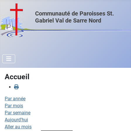
Communauté de Paroisses St.
Gabriel Val de Sarre Nord
Accueil
Par année
Par mois
Par semaine
Aujourd'hui
Aller au mois