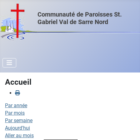
Communauté de Paroisses St.
Gabriel Val de Sarre Nord
Accueil
Par année
Par mois
Par semaine
Aujourd'hui
Aller au mois