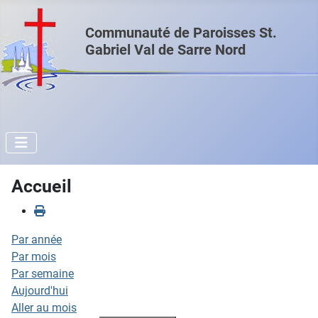
Communauté de Paroisses St.
Gabriel Val de Sarre Nord
Accueil
Par année
Par mois
Par semaine
Aujourd'hui
Aller au mois