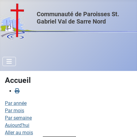
Communauté de Paroisses St.
Gabriel Val de Sarre Nord
Accueil
Par année
Par mois
Par semaine
Aujourd'hui
Aller au mois