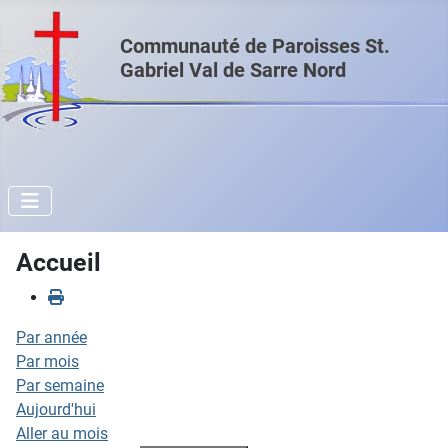
Communauté de Paroisses St.
Gabriel Val de Sarre Nord
Accueil
Par année
Par mois
Par semaine
Aujourd'hui
Aller au mois