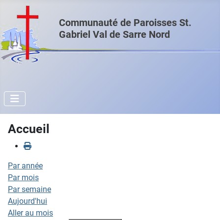
Communauté de Paroisses St.
Gabriel Val de Sarre Nord
Accueil
Par année
Par mois
Par semaine
Aujourd'hui
Aller au mois