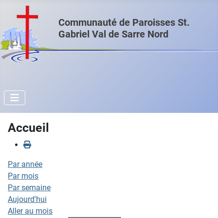
Communauté de Paroisses St.
Gabriel Val de Sarre Nord
Accueil
Par année
Par mois
Par semaine
Aujourd'hui
Aller au mois