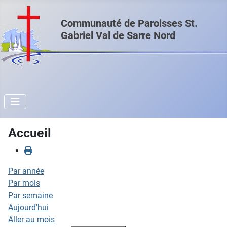
Communauté de Paroisses St.
Gabriel Val de Sarre Nord
Accueil
Par année
Par mois
Par semaine
Aujourd'hui
Aller au mois