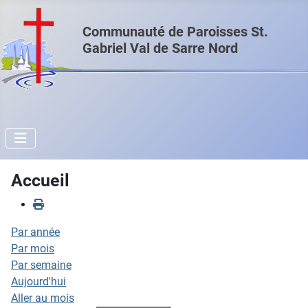
Communauté de Paroisses St.
Gabriel Val de Sarre Nord
Accueil
Par année
Par mois
Par semaine
Aujourd'hui
Aller au mois