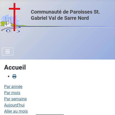
Communauté de Paroisses St.
Gabriel Val de Sarre Nord
Accueil
Par année
Par mois
Par semaine
Aujourd'hui
Aller au mois