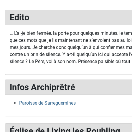
Edito
… L’ai-je bien fermée, la porte pour quelques minutes, le temp
que ces mots que je lis maintenant ne s’envolent pas au loi
mes jours. Je cherche donc quelqu’un à qui confier mes ma
contre un brin de silence. Y a-t-il quelqu’un ici qui accepte l’
silence ? Le Père, voilà son nom. Présence paisible où tout 
Infos Archiprêtré
Paroisse de Sarreguemines
Église de Lixing les Rouhling