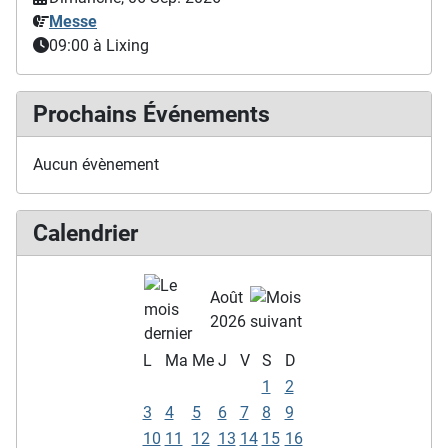
Messe
09:00
à Lixing
Prochains Événements
Aucun évènement
Calendrier
Août
2026
L
Ma
Me
J
V
S
D
1
2
3
4
5
6
7
8
9
10
11
12
13
14
15
16