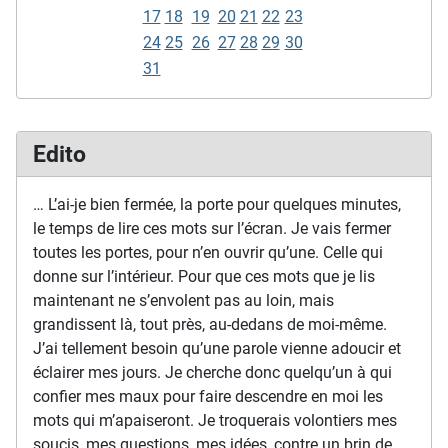
17
18
19
20
21
22
23
24
25
26
27
28
29
30
31
Edito
… L’ai-je bien fermée, la porte pour quelques minutes,
le temps de lire ces mots sur l’écran. Je vais fermer
toutes les portes, pour n’en ouvrir qu’une. Celle qui
donne sur l’intérieur. Pour que ces mots que je lis
maintenant ne s’envolent pas au loin, mais
grandissent là, tout près, au-dedans de moi-même.
J’ai tellement besoin qu’une parole vienne adoucir et
éclairer mes jours. Je cherche donc quelqu’un à qui
confier mes maux pour faire descendre en moi les
mots qui m’apaiseront. Je troquerais volontiers mes
soucis, mes questions, mes idées, contre un brin de