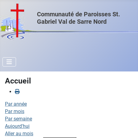
Communauté de Paroisses St.
Gabriel Val de Sarre Nord
Accueil
Par année
Par mois
Par semaine
Aujourd'hui
Aller au mois