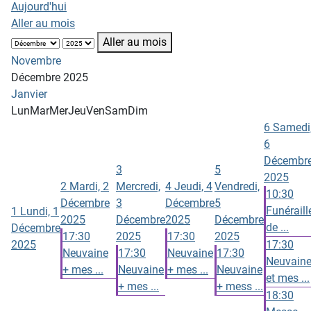
Aujourd'hui
Aller au mois
Aller au mois
Novembre
Décembre 2025
Janvier
Lun
Mar
Mer
Jeu
Ven
Sam
Dim
6
Samedi
6
Décembr
3
5
2025
2
Mardi, 2
Mercredi,
4
Jeudi, 4
Vendredi,
10:30
Décembre
3
Décembre
5
Funéraill
1
Lundi, 1
2025
Décembre
2025
Décembre
de ...
Décembre
17:30
2025
17:30
2025
2025
17:30
Neuvaine
17:30
Neuvaine
17:30
Neuvain
+ mes ...
Neuvaine
+ mes ...
Neuvaine
et mes ...
+ mes ...
+ mess ...
18:30