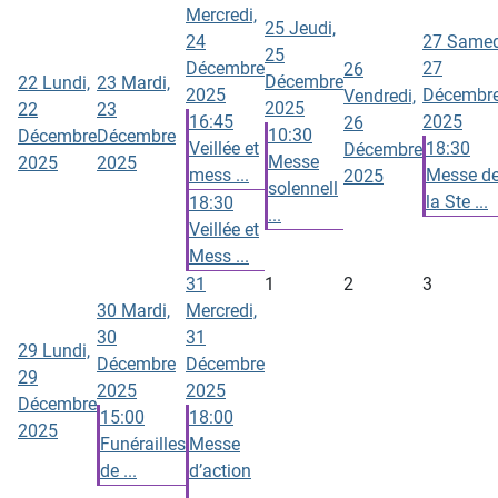
Mercredi,
25
Jeudi,
24
27
Samed
25
Décembre
27
26
Décembre
22
Lundi,
23
Mardi,
2025
Décembr
Vendredi,
2025
22
23
16:45
2025
26
10:30
Décembre
Décembre
Veillée et
18:30
Décembre
Messe
2025
2025
mess ...
Messe d
2025
solennell
la Ste ...
18:30
...
Veillée et
Mess ...
31
1
2
3
30
Mardi,
Mercredi,
30
31
29
Lundi,
Décembre
Décembre
29
2025
2025
Décembre
15:00
18:00
2025
Funérailles
Messe
de ...
d’action
...