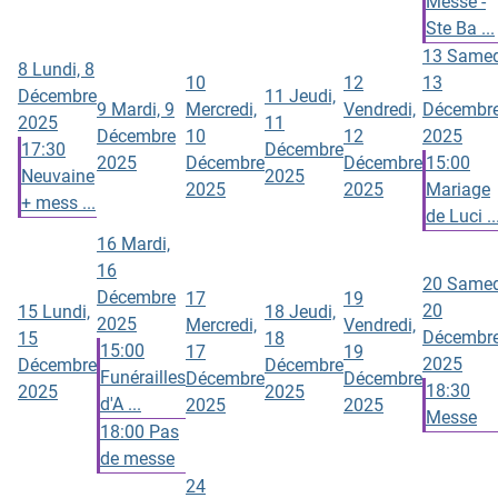
Messe -
Ste Ba ...
13
Samed
8
Lundi, 8
10
12
13
Décembre
11
Jeudi,
9
Mardi, 9
Mercredi,
Vendredi,
Décembr
2025
11
Décembre
10
12
2025
17:30
Décembre
2025
Décembre
Décembre
15:00
Neuvaine
2025
2025
2025
Mariage
+ mess ...
de Luci ..
16
Mardi,
16
20
Samed
Décembre
17
19
20
15
Lundi,
18
Jeudi,
2025
Mercredi,
Vendredi,
Décembr
15
18
15:00
17
19
2025
Décembre
Décembre
Funérailles
Décembre
Décembre
18:30
2025
2025
d'A ...
2025
2025
Messe
18:00 Pas
de messe
24