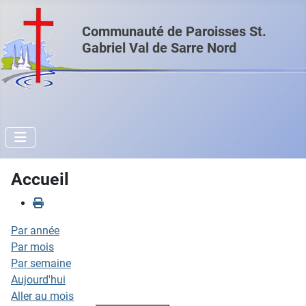
Communauté de Paroisses St.
Gabriel Val de Sarre Nord
Accueil
Par année
Par mois
Par semaine
Aujourd'hui
Aller au mois