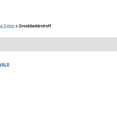
é Didier
à
Grosblieddrstroff
KWALD