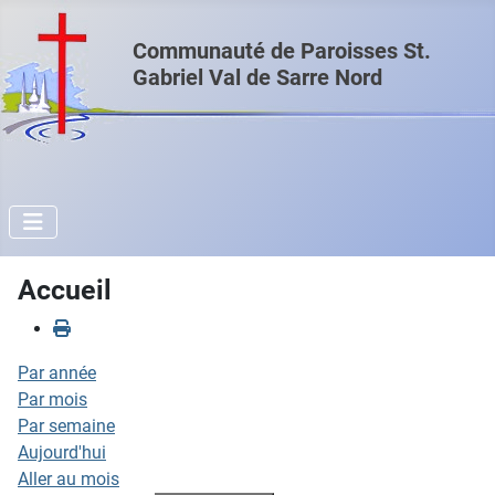
Communauté de Paroisses St.
Gabriel Val de Sarre Nord
Accueil
Par année
Par mois
Par semaine
Aujourd'hui
Aller au mois